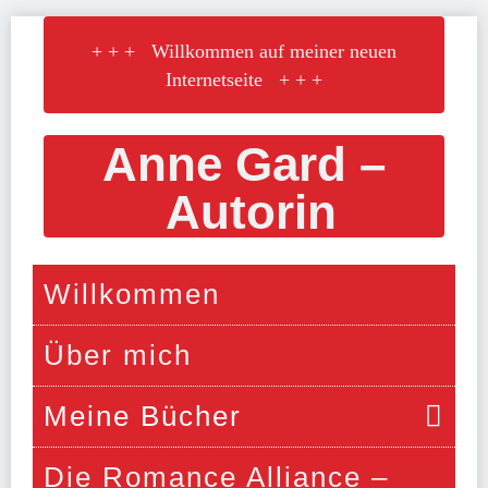
Skip
+ + + Willkommen auf meiner neuen
to
Internetseite + + +
navigation
Skip
to
Anne Gard –
content
Autorin
Willkommen
Über mich
Meine Bücher
Die Romance Alliance –